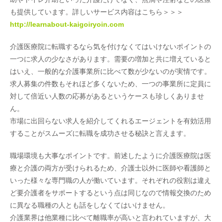
も提供しています。詳しいサービス内容はこちら＞＞＞
http://learnabout-kaigoiryoin.com
介護医療院に転職するなら気を付けなくてはいけないポイントの
一つに求人の少なさがあります。需要の増加と共に増えていると
はいえ、一般的な介護事業所に比べて数が少ないのが実情です。
求人募集の件数もそれほど多くないため、一つの事業所に定員に
対して倍近い人数の応募があるというケースも珍しくありませ
ん。
市場に出回らない求人を紹介してくれるエージェントを有効活用
することがスムーズに転職を成功させる秘訣と言えます。
職場環境も大事なポイントです。前述したように介護医療院は医
療と介護の両方が受けられるため、介護士以外に医師や看護師と
いった様々な専門職の人が働いています。それぞれの役割は違え
ど要介護者をサポートするという点は同じなので情報交換のため
に異なる職種の人とも話をしなくてはいけません。
介護業界は他業種に比べて離職率が高いと言われていますが、大